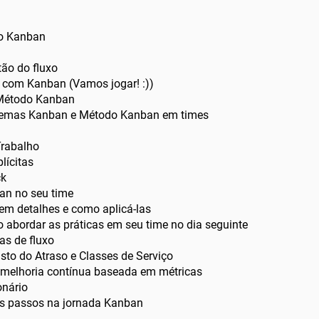
do Kanban
ão do fluxo
 com Kanban (Vamos jogar! :))
 Método Kanban
istemas Kanban e Método Kanban em times
Trabalho
lícitas
ck
ban no seu time
em detalhes e como aplicá-las
 abordar as práticas em seu time no dia seguinte
cas de fluxo
usto do Atraso e Classes de Serviço
melhoria contínua baseada em métricas
nário
os passos na jornada Kanban