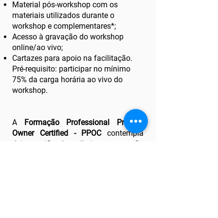
Material pós-workshop com os
materiais utilizados durante o
workshop e complementares*;
Acesso à gravação do workshop
online/ao vivo;
Cartazes para apoio na facilitação.
Pré-requisito: participar no mínimo
75% da carga horária ao vivo do
workshop.
A
Formação Professional Product
Owner Certified - PPOC
contempla
dois certificados distintos que são
emitidos pela
AIB Institute
Para receber o certificado
PPOC -
PRACTITIONER
é preciso participar no
mínimo 75% da carga horária do
treinamento ao vivo e online.