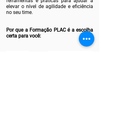
ferramentas e práticas para ajudar a
elevar o nível de agilidade e eficiência
no seu time.
Por que a Formação PLAC é a escolha
certa para você:
Fale com a gente
PLFC - Lean Foundations - 8 horas
Aborda toda a filosofia e cultura Lean.