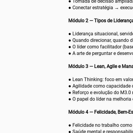
● Tomada de decisão ampliada
● Conectar estratégia → exec
Módulo 2 — Tipos de Liderança
● Liderança situacional, servi
● Quando direcionar, quando d
● O líder como facilitador (ba
● A arte de perguntar e desen
Módulo 3 — Lean, Agile e Man
● Lean Thinking: foco em valo
● Agilidade como capacidade 
● Reforço e evolução do M3.0 
● O papel do líder na melhoria
Módulo 4 — Felicidade, Bem-Es
● Felicidade no trabalho como 
● Saúde mental e responsabil