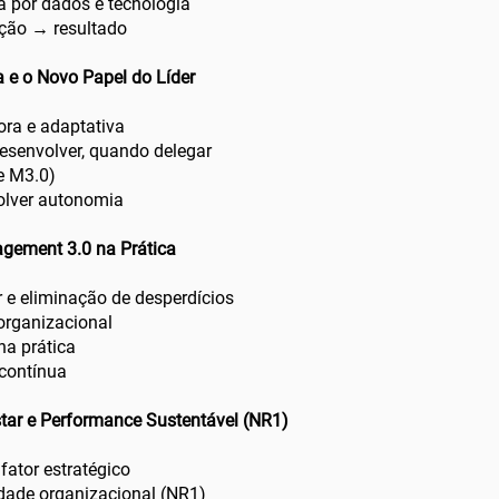
 por dados e tecnologia
ução → resultado
 e o Novo Papel do Líder
dora e adaptativa
esenvolver, quando delegar
se M3.0)
volver autonomia
agement 3.0 na Prática
r e eliminação de desperdícios
organizacional
na prática
 contínua
tar e Performance Sustentável (NR1)
fator estratégico
idade organizacional (NR1)