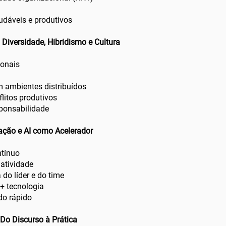
a
udáveis e produtivos
Diversidade, Hibridismo e Cultura
ionais
 ambientes distribuídos
flitos produtivos
sponsabilidade
ação e AI como Acelerador
ntínuo
iatividade
a do líder e do time
+ tecnologia
do rápido
 Do Discurso à Prática