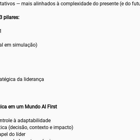
ativos — mais alinhados à complexidade do presente (e do fut
3 pilares:
1
otal em simulação)
ratégica da liderança
gica em um Mundo AI First
ntrole à adaptabilidade
tica (decisão, contexto e impacto)
apel do líder