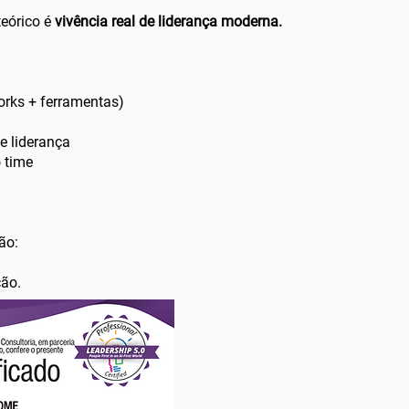
teórico é
vivência real de liderança moderna.
works + ferramentas)
e liderança
o time
ão:
ção.