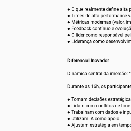
● O que realmente define alta
● Times de alta performance v
● Métricas modernas (valor, i
● Feedback contínuo e evoluç
● O líder como responsável pel
●
Liderança como desenvolvim
Diferencial Inovador
Dinâmica central da imersão: 
Durante as 16h, os participant
● Tomam decisões estratégic
● Lidam com conflitos de tim
● Trabalham com dados e inp
● Utilizam IA como apoio
● Ajustam estratégia em temp