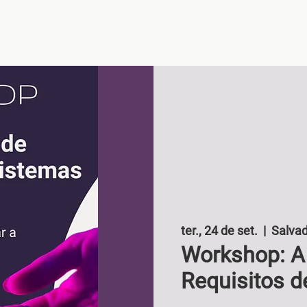
Início
Sobre nós
Treinamento
ter., 24 de set.
  |  
Salva
Workshop: A 
Requisitos d