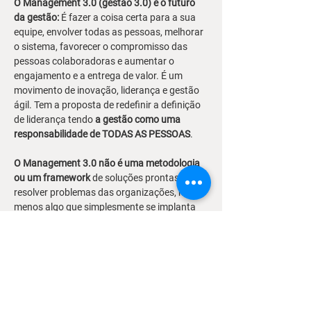
O Management 3.0 (gestão 3.0) é o futuro 
da gestão:
 É fazer a coisa certa para a sua 
equipe, envolver todas as pessoas, melhorar 
o sistema, favorecer o compromisso das 
pessoas colaboradoras e aumentar o 
engajamento e a entrega de valor. É um 
movimento de inovação, liderança e gestão 
ágil. Tem a proposta de redefinir a definição 
de liderança tendo 
a gestão como uma 
responsabilidade de TODAS AS PESSOAS
.
O Management 3.0 não é uma metodologia 
ou um framework
 de soluções prontas para 
resolver problemas das organizações, muito 
menos algo que simplesmente se implanta 
numa organização da noite para o dia. Mas 
sim, uma mentalidade/ modelo mental 
(mindset), uma forma de pensar na gestão 
horizontal que pode ser colocada em prática 
diariamente pelas pessoas gestoras/ líderes.
O Management 3.0 Foundation Workshop 