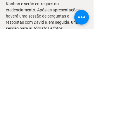
Kanban e serão entregues no 
credenciamento. Após as apresentações, 
haverá uma sessão de perguntas e 
respostas com David e, em seguida, uma 
sessão para autógrafos e fotos. 
Programação do Evento
Confira abaixo a programação:
Credenciamento
Palestra de um convidado especial
Intervalo e Networking
Mostrar mais
Siga-nos nas redes sociais